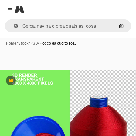
Magnific
Close menu
Cerca 
Home
/
Stock
/
PSD
/
Fiocco da cucito ros…
Premium