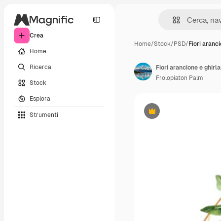
Crea
Home
/
Stock
/
PSD
/
Fiori aranc
Home
Ricerca
Fiori arancione e ghirl
Frolopiaton Palm
Stock
Esplora
Strumenti
Premium