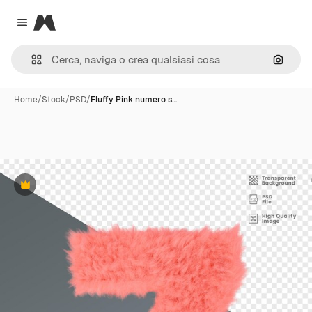
Magnific
Close menu
Cerca 
Home
/
Stock
/
PSD
/
Fluffy Pink numero s…
Premium