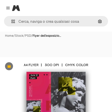
Magnific
Close menu
Cerca 
Home
/
Stock
/
PSD
/
Flyer dell'esposizio…
Premium