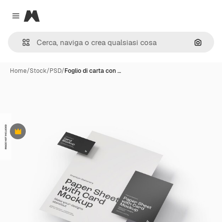
Magnific
Close menu
Cerca 
Home
/
Stock
/
PSD
/
Foglio di carta con …
Premium