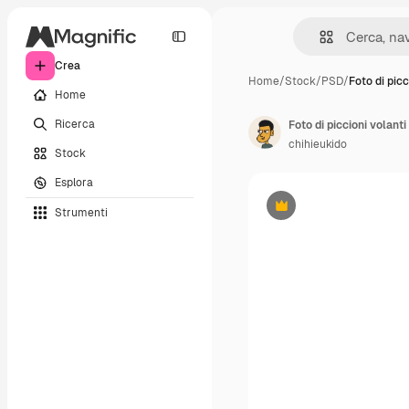
Crea
Home
/
Stock
/
PSD
/
Foto di picc
Home
Ricerca
Foto di piccioni volanti
chihieukido
Stock
Esplora
Strumenti
Premium