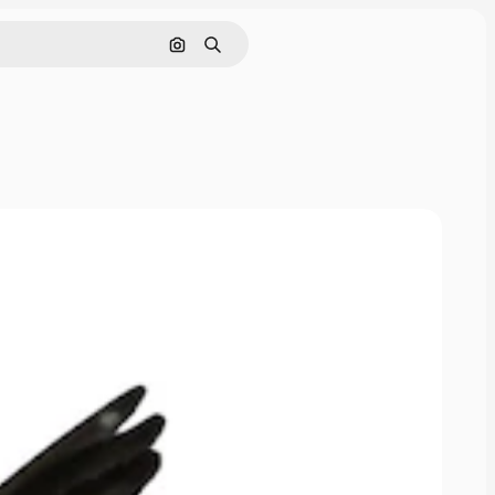
Cerca per immagine
Ricerca