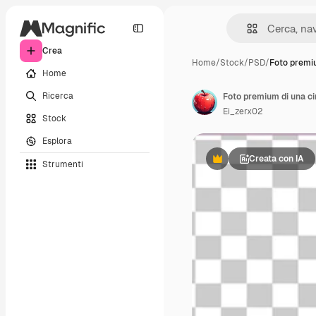
Crea
Home
/
Stock
/
PSD
/
Foto premi
Home
Ricerca
Ei_zerx02
Stock
Esplora
Creata con IA
Strumenti
Premium