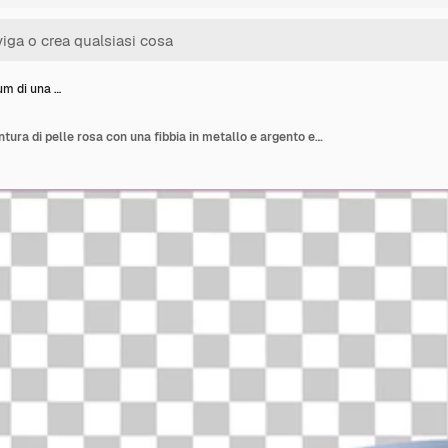
um di una …
Foto premium di una cintura di pelle rosa con una fibbia in metallo e argento e una fibbie in metallo ed argento con una combinazione di colori rosa e viola è mostrata con un'ombra scura sullo sfondo