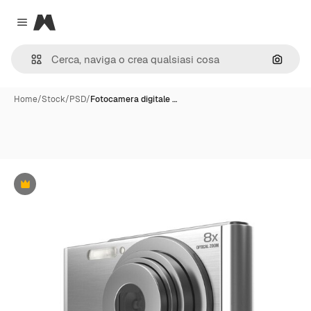
Magnific
Close menu
Cerca 
Home
/
Stock
/
PSD
/
Fotocamera digitale …
Premium