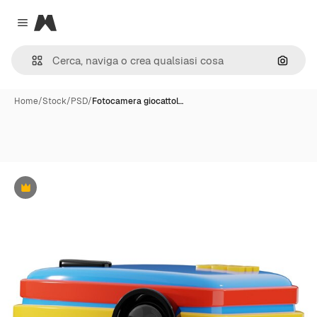
Magnific
Close menu
Cerca 
Home
/
Stock
/
PSD
/
Fotocamera giocattol…
Premium