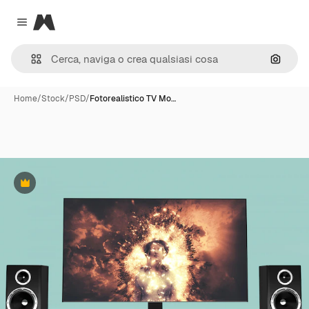
Magnific
Close menu
Cerca 
Home
/
Stock
/
PSD
/
Fotorealistico TV Mo…
Premium