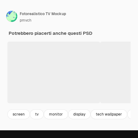
Fotorealistico TV Mockup
pmvch
Potrebbero piacerti anche questi PSD
screen
tv
monitor
display
tech wallpaper
tec