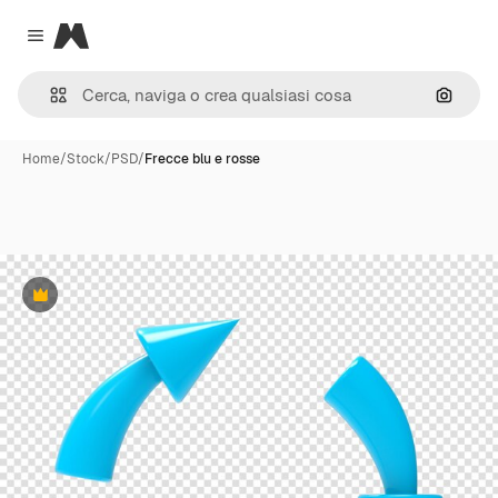
Magnific
Close menu
Cerca 
Home
/
Stock
/
PSD
/
Frecce blu e rosse
Premium