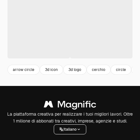
arrow circle
3d icon
3d logo
cerchio
circle
d
La piattaforma creativa per realizzare i tuoi migliori lavori. Oltre
1 milione di abbonati tra creativi, imprese, agenzie e studi.
Italiano