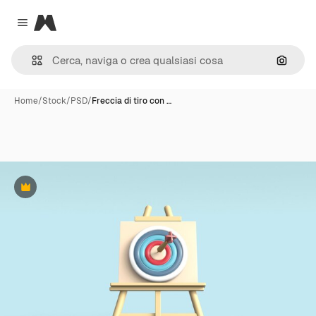
Magnific
Close menu
Cerca 
Home
/
Stock
/
PSD
/
Freccia di tiro con …
Premium