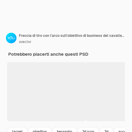
Freccia di tiro con l'arco sull'obiettivo di business del cavalletto e sull'icona di successo Illustrazione di rendering 3d isolata
xvector
Potrebbero piacerti anche questi PSD
target
obiettivo
bersaglio
3d icon
3d
succes