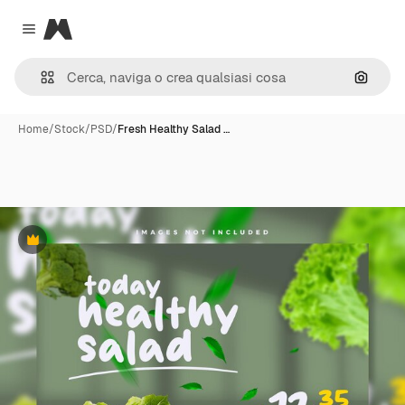
Magnific
Close menu
Cerca 
Home
/
Stock
/
PSD
/
Fresh Healthy Salad …
Premium