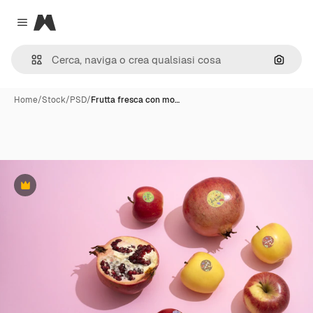
Magnific
Close menu
Cerca 
Home
/
Stock
/
PSD
/
Frutta fresca con mo…
Premium