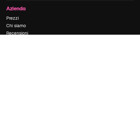
Azienda
Prezzi
Chi siamo
Recensioni
Lavora con noi
Cerca tendenze
Blog
Eventi
Slidesgo
Vendi i tuoi contenuti
Sala stampa
Cerchi magnific.ai
Contattaci
Assistenza clienti
Instagram
YouTube