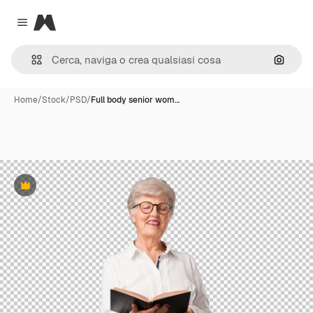
Magnific
Close menu
Cerca 
Home
/
Stock
/
PSD
/
Full body senior wom…
Premium