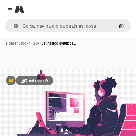
Magnific
Close menu
Cerca 
Home
/
Stock
/
PSD
/
Futuristico sviluppa…
Creata con IA
Premium