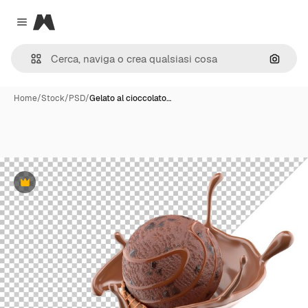
Magnific
Close menu
Cerca 
Home
/
Stock
/
PSD
/
Gelato al cioccolato…
Premium