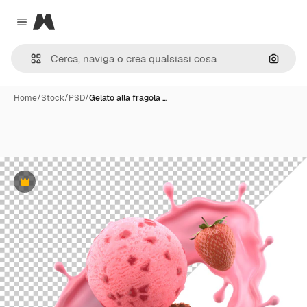
Magnific
Close menu
Cerca 
Home
/
Stock
/
PSD
/
Gelato alla fragola …
Premium