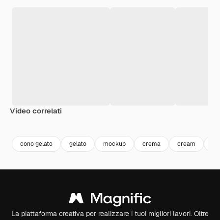
Video correlati
Premium
Premium
Generato dall'IA
Premium
Premium
Generato da
cono gelato
gelato
mockup
crema
cream
gh
La piattaforma creativa per realizzare i tuoi migliori lavori. Oltre