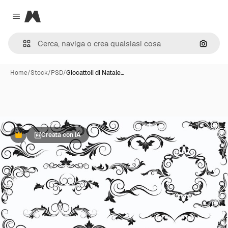
Magnific
Close menu
Cerca 
Home
/
Stock
/
PSD
/
Giocattoli di Natale…
Creata con IA
Premium