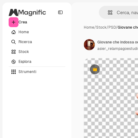
Crea
Home
/
Stock
/
PSD
/
Giovane ch
Home
Ricerca
Giovane che indossa occ
asier_relampagoestudi
Stock
Esplora
Strumenti
Premium