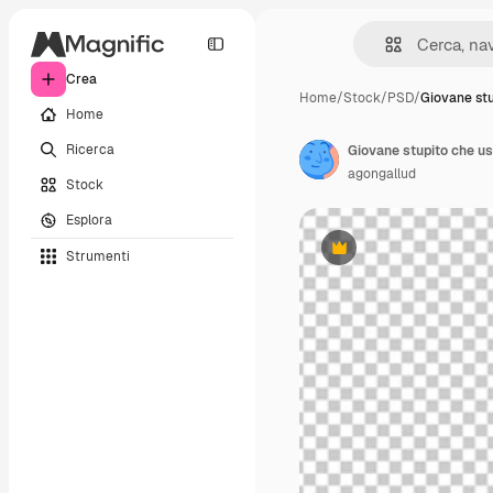
Crea
Home
/
Stock
/
PSD
/
Giovane stu
Home
Ricerca
Giovane stupito che us
agongallud
Stock
Esplora
Strumenti
Premium