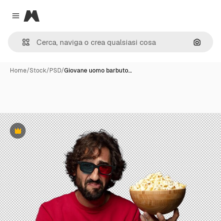
Magnific
Close menu
Cerca 
Home
/
Stock
/
PSD
/
Giovane uomo barbuto…
Premium