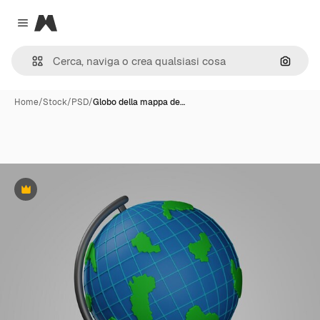
Magnific
Close menu
Cerca 
Home
/
Stock
/
PSD
/
Globo della mappa de…
Premium