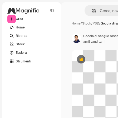
Crea
Home
/
Stock
/
PSD
/
Goccia di s
Home
Ricerca
Goccia di sangue rosso 
apriliyanditami
Stock
Esplora
Strumenti
Premium