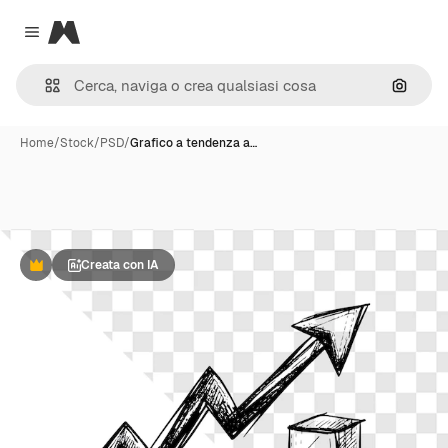
Magnific
Close menu
Cerca 
Home
/
Stock
/
PSD
/
Grafico a tendenza a…
Creata con IA
Premium