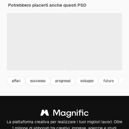
Potrebbero piacerti anche questi PSD
affari
successo
progressi
sviluppo
futuro
sch
La piattaforma creativa per realizzare i tuoi migliori lavori. Oltre
1 milione di abbonati tra creativi, imprese, agenzie e studi.