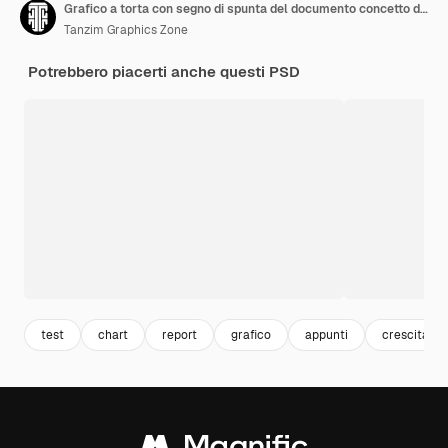
Grafico a torta con segno di spunta del documento concetto di rendering 3d per l'analisi delle informazioni sui dati completa
Tanzim Graphics Zone
Potrebbero piacerti anche questi PSD
test
chart
report
grafico
appunti
crescita