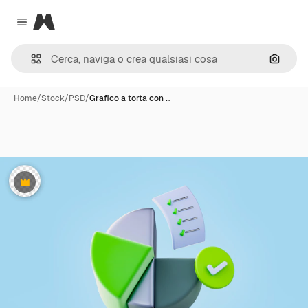
Magnific
Close menu
Cerca 
Home
/
Stock
/
PSD
/
Grafico a torta con …
Premium