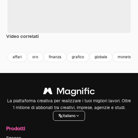
Video correlati
Premium
Premium
Generato dall'IA
Premium
Premium
affari
oro
finanza
grafico
globale
monete
La piattaforma creativa per realizzare i tuoi migliori lavori. Oltre
1 milione di abbonati tra creativi, imprese, agenzie e studi.
Italiano
Prodotti