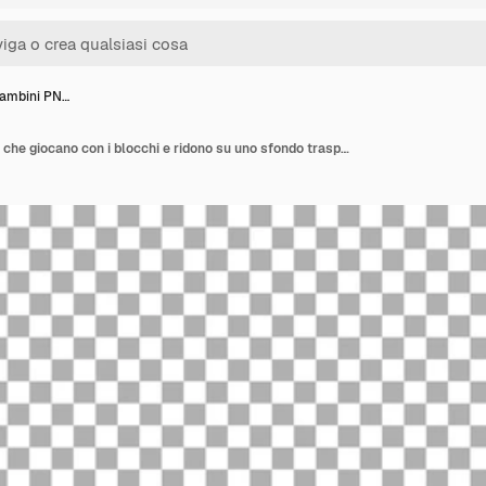
bambini PN…
Gruppo di bambini PNG che giocano con i blocchi e ridono su uno sfondo trasparente