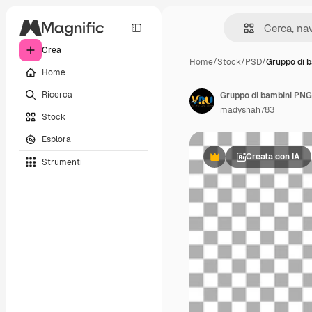
Crea
Home
/
Stock
/
PSD
/
Gruppo di 
Home
Ricerca
madyshah783
Stock
Esplora
Creata con IA
Strumenti
Premium