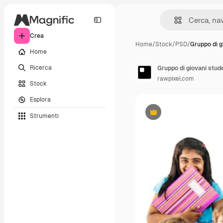
Crea
Home
/
Stock
/
PSD
/
Gruppo di g
Home
Ricerca
Gruppo di giovani stude
rawpixel.com
Stock
Esplora
Strumenti
Premium