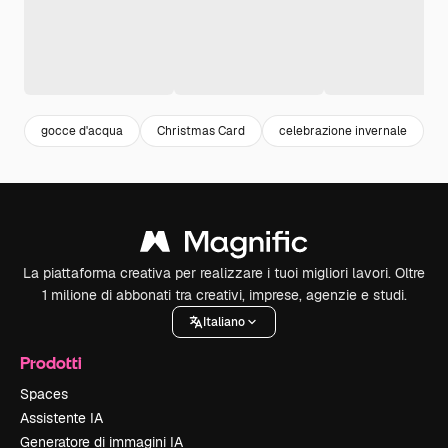
gocce d'acqua
Christmas Card
celebrazione invernale
f
La piattaforma creativa per realizzare i tuoi migliori lavori. Oltre
1 milione di abbonati tra creativi, imprese, agenzie e studi.
Italiano
Prodotti
Spaces
Assistente IA
Generatore di immagini IA