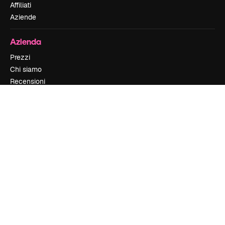
Affiliati
Aziende
Azienda
Prezzi
Chi siamo
Recensioni
Lavora con noi
Cerca tendenze
Blog
Eventi
Slidesgo
Vendi i tuoi contenuti
Sala stampa
Cerchi magnific.ai
Contattaci
Assistenza clienti