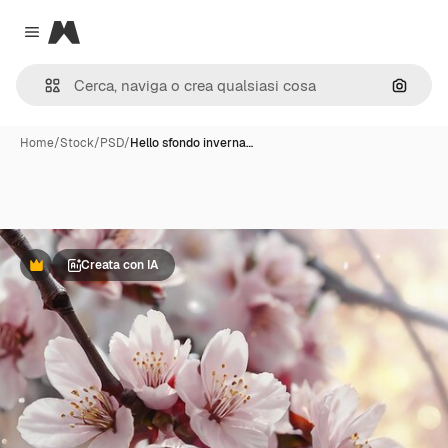
Magnific
Close menu
Cerca 
Home
/
Stock
/
PSD
/
Hello sfondo inverna…
Creata con IA
Premium