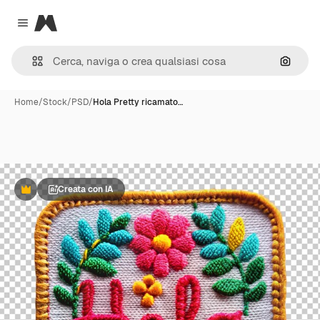
Magnific
Close menu
Cerca 
Home
/
Stock
/
PSD
/
Hola Pretty ricamato…
Creata con IA
Premium