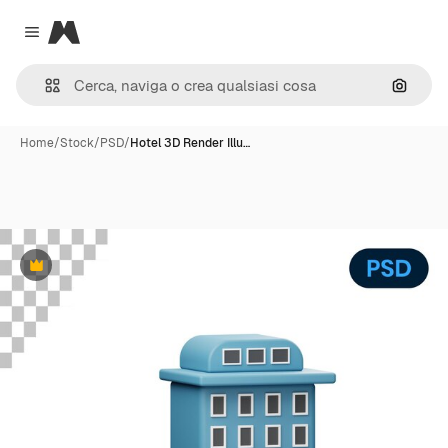
Magnific
Close menu
Cerca 
Home
/
Stock
/
PSD
/
Hotel 3D Render Illu…
Premium