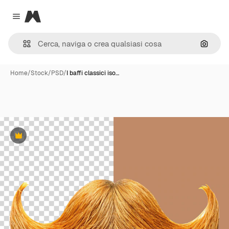
Magnific
Close menu
Cerca 
Home
/
Stock
/
PSD
/
I baffi classici iso…
Premium