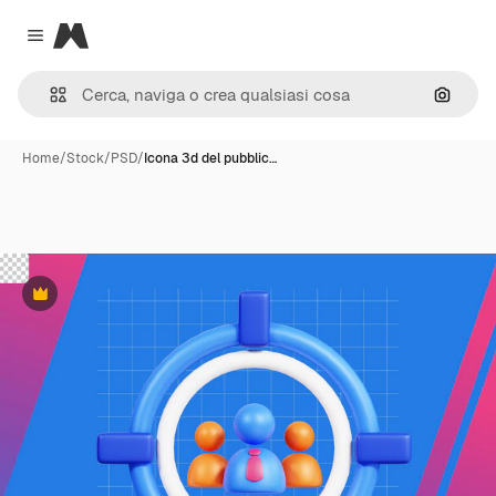
Magnific
Close menu
Cerca 
Home
/
Stock
/
PSD
/
Icona 3d del pubblic…
Premium