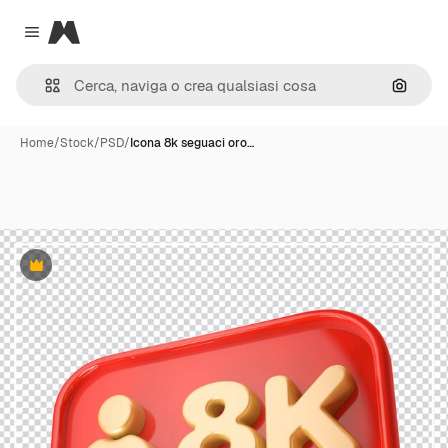
Magnific
Close menu
Cerca 
Home
/
Stock
/
PSD
/
Icona 8k seguaci oro…
Premium