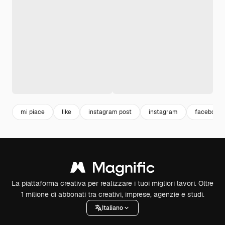
mi piace
like
instagram post
instagram
facebook 
La piattaforma creativa per realizzare i tuoi migliori lavori. Oltre
1 milione di abbonati tra creativi, imprese, agenzie e studi.
Italiano