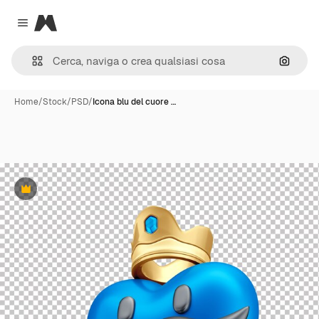
Magnific
Close menu
Cerca 
Home
/
Stock
/
PSD
/
Icona blu del cuore …
Premium