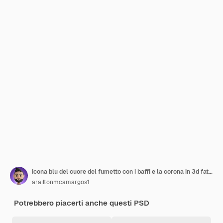
Icona blu del cuore del fumetto con i baffi e la corona in 3d father039s day con sfondo trasparente
arailtonmcamargos1
Potrebbero piacerti anche questi PSD