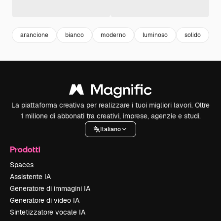
arancione
bianco
moderno
luminoso
solido
s
La piattaforma creativa per realizzare i tuoi migliori lavori. Oltre
1 milione di abbonati tra creativi, imprese, agenzie e studi.
Italiano
Prodotti
Spaces
Assistente IA
Generatore di immagini IA
Generatore di video IA
Sintetizzatore vocale IA