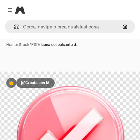
Magnific
Close menu
Cerca 
Home
/
Stock
/
PSD
/
Icona del pulsante d…
Creata con IA
Premium