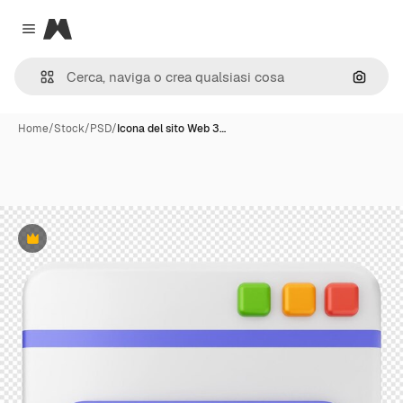
Magnific
Close menu
Cerca 
Home
/
Stock
/
PSD
/
Icona del sito Web 3…
Premium