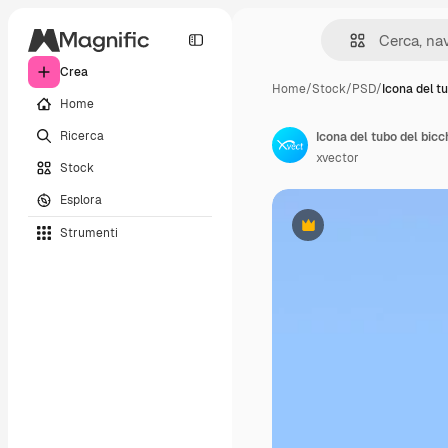
Crea
Home
/
Stock
/
PSD
/
Icona del t
Home
Ricerca
Icona del tubo del bicch
xvector
Stock
Esplora
Strumenti
Premium