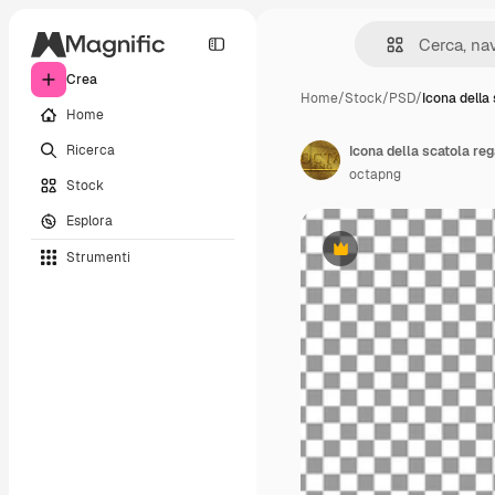
Crea
Home
/
Stock
/
PSD
/
Icona della 
Home
Ricerca
Icona della scatola re
octapng
Stock
Esplora
Strumenti
Premium