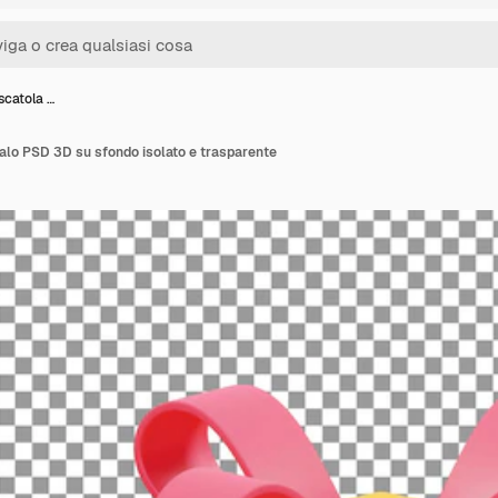
scatola …
galo PSD 3D su sfondo isolato e trasparente