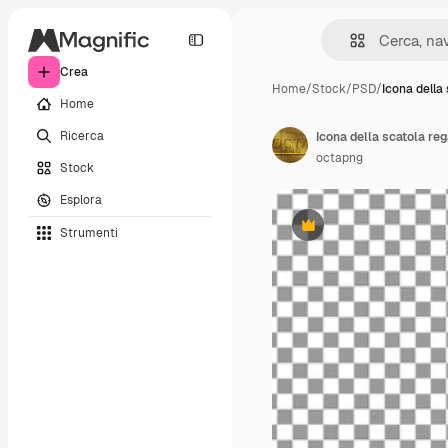
Crea
Home
/
Stock
/
PSD
/
Icona della 
Home
Ricerca
Icona della scatola re
octapng
Stock
Esplora
Strumenti
Premium