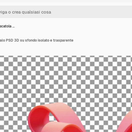
scatola …
galo PSD 3D su sfondo isolato e trasparente