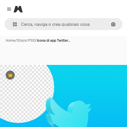
Magnific
Close menu
Cerca 
Home
/
Stock
/
PSD
/
Icona di app Twitter…
Premium