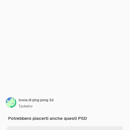
Icona di ping pong 3d
Tyukalov
Potrebbero piacerti anche questi PSD