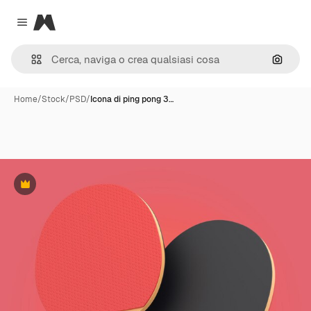
Magnific
Close menu
Cerca 
Home
/
Stock
/
PSD
/
Icona di ping pong 3…
Premium