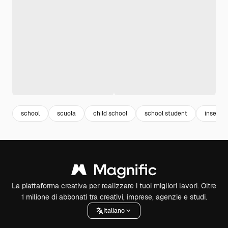
school
scuola
child school
school student
insegn
La piattaforma creativa per realizzare i tuoi migliori lavori. Oltre
1 milione di abbonati tra creativi, imprese, agenzie e studi.
Italiano