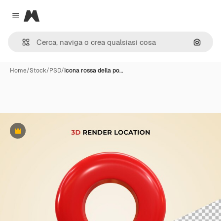
Magnific
Close menu
Cerca 
Home
/
Stock
/
PSD
/
Icona rossa della po…
Premium