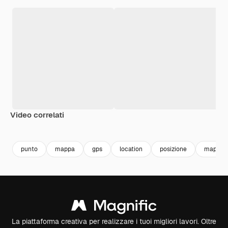
Video correlati
Premium
Premium
Premium
Premium
punto
mappa
gps
location
posizione
map pin
La piattaforma creativa per realizzare i tuoi migliori lavori. Oltre