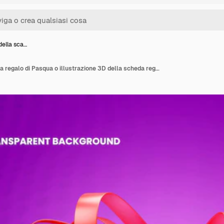
della sca…
Iconica 3D della scatola regalo di Pasqua o illustrazione 3D della scheda regalo di Pascua