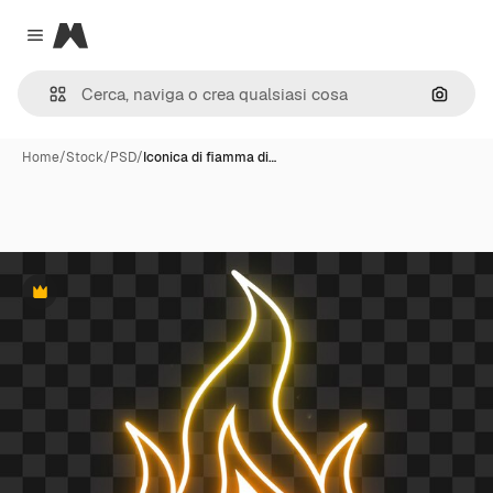
Magnific
Close menu
Cerca 
Home
/
Stock
/
PSD
/
Iconica di fiamma di…
Premium