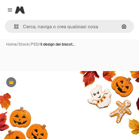
Magnific
Close menu
Cerca 
Home
/
Stock
/
PSD
/
Il design dei biscot…
Premium