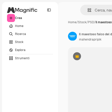
Crea
Home
/
Stock
/
PSD
/
Il maestoso
Home
Ricerca
Il maestoso falco del d
mahendrapripik
Stock
Esplora
Strumenti
Premium