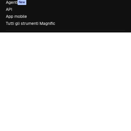
Agenti
New
API
App mobile
Tutti gli strumenti Magnific
Inizia
Academy
Documentazione
Assistenza
Termini e condizioni
Politica sulla privacy
Originali
New
Politica dei cookie
Centro di fiducia
Affiliati
Aziende
Azienda