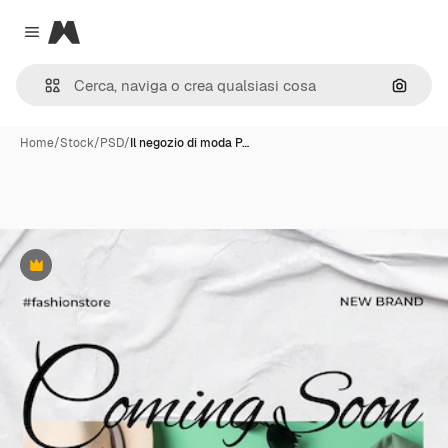
Magnific
Close menu
Cerca 
Home
/
Stock
/
PSD
/
Il negozio di moda P…
Premium