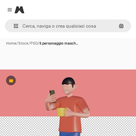
Magnific
Close menu
Cerca 
Home
/
Stock
/
PSD
/
Il personaggio masch…
Premium